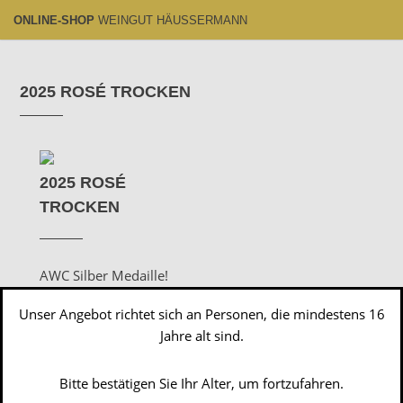
ONLINE-SHOP
WEINGUT HÄUSSERMANN
2025 ROSÉ TROCKEN
2025 ROSÉ
TROCKEN
AWC Silber Medaille!
Frisch, fruchtig und
Unser Angebot richtet sich an Personen, die mindestens 16
elegant. Eine Cuvée aus
Jahre alt sind.
Lemberger,
Spätburgunder und
Muskattrollinger.
Bitte bestätigen Sie Ihr Alter, um fortzufahren.