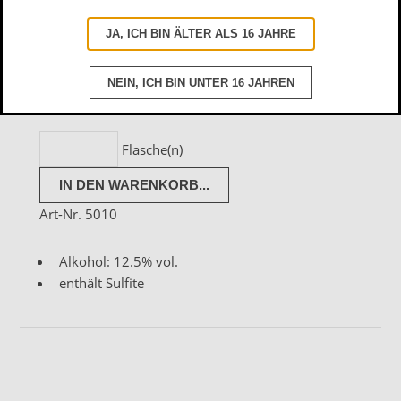
7.50 EUR je Flasche à
JA, ICH BIN ÄLTER ALS 16 JAHRE
0.75 l (
inkl.
= 10 EUR pro l)
19% MWSt.
NEIN, ICH BIN UNTER 16 JAHREN
zzgl.
Versandkosten
Flasche(n)
Art-Nr. 5010
Alkohol: 12.5% vol.
enthält Sulfite