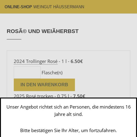
ONLINE-SHOP
WEINGUT HÄUSSERMANN
ROSÃ© UND WEIÃHERBST
2024 Trollinger Rosé
- 1 l -
6.50€
Flasche(n)
2025 Rosé trocken
- 0.75 l -
7.50€
Unser Angebot richtet sich an Personen, die mindestens 16
Flasche(n)
Jahre alt sind.
Bitte bestätigen Sie Ihr Alter, um fortzufahren.
2024 Lemberger Rosé
- 0.75 l -
7.50€